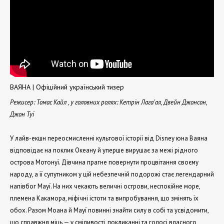
ВАЯНА | Офіційний український тизер
Режисер: Томас Кайл , у головних ролях: Кетрін Лага'ая, Двейн Джонсон,
Джон Туї
У лайв-екшн переосмисленні культової історії від Disney юна Ваяна
відповідає на поклик Океану й уперше вирушає за межі рідного
острова Мотонуї. Дівчина прагне повернути процвітання своєму
народу, а її супутником у цій небезпечній подорожі стає легендарний
напівбог Мауї. На них чекають величні острови, неспокійне море,
племена Какамора, міфічні істоти та випробування, що змінять їх
обох. Разом Моана й Мауї повинні знайти силу в собі та усвідомити,
що справжня міць — у сміливості, покликанні та голосі власного