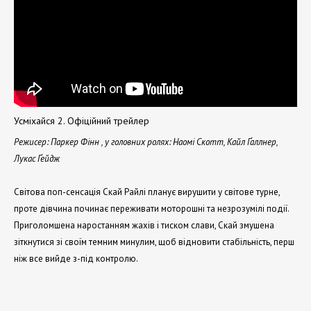
Усміхайся 2. Офіційний трейлер
Режисер: Паркер Фінн , у головних ролях: Наомі Скотт, Кайл Ґаллнер,
Лукас Ґейдж
Світова поп-сенсація Скай Райлі планує вирушити у світове турне,
проте дівчина починає переживати моторошні та незрозумілі події.
Приголомшена наростанням жахів і тиском слави, Скай змушена
зіткнутися зі своїм темним минулим, щоб відновити стабільність, перш
ніж все вийде з-під контролю.