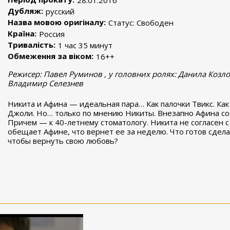
28.01.2016
Дубляж:
русский
Назва мовою оригіналу:
Статус: Свободен
Країна:
Россия
Тривалість:
1 час 35 минут
Обмеження за віком:
16++
Режисер: Павел Руминов , у головних ролях: Данила Козло
Владимир Селезнев
Никита и Афина — идеальная пара… Как палочки Твикс. Ка
Джоли. Но… только по мнению Никиты. Внезапно Афина соо
Причем — к 40-летнему стоматологу. Никита не согласен 
обещает Афине, что вернет ее за неделю. Что готов сдел
чтобы вернуть свою любовь?