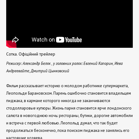
Сотка. Офіційний трейлер
Режисер: Александр Беляк , у головних ролях: Евгений Капорин, Иева
Андреевайте, Дмитрий Цынковский
Фильм рассказывает историю о молодом работнике супермаркета,
Леопольде Барановском. Парень ошибочно становится владельцем
пиджака, в кармане которого никогда не заканчиваются
стодолларовые купюры. Жизнь парня становится ярче лондонского
салюта в новогоднюю ночь: рестораны, бутики, дорогие автомобили
и встреча с первой любовью. Леопольд думал, что так будет
продолжаться бесконечно, пока поиском пиджака не занялись его
настоящие хозяева.