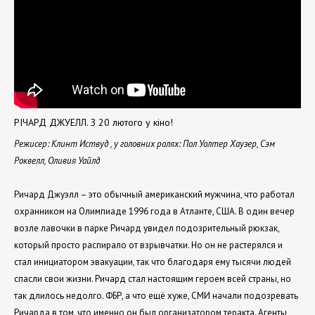
РІЧАРД ДЖУЕЛЛ. З 20 лютого у кіно!
Режисер: Клинт Иствуд , у головних ролях: Пол Уолтер Хаузер, Сэм
Роквелл, Оливия Уайлд
Ричард Джуэлл – это обычный американский мужчина, что работал
охранником на Олимпиаде 1996 года в Атланте, США. В один вечер
возле лавочки в парке Ричард увидел подозрительный рюкзак,
который просто распирало от взрывчатки. Но он не растерялся и
стал инициатором эвакуации, так что благодаря ему тысячи людей
спасли свои жизни. Ричард стал настоящим героем всей страны, но
так длилось недолго. ФБР, а что ещё хуже, СМИ начали подозревать
Ричарда в том, что именно он был организатором теракта. Агенты