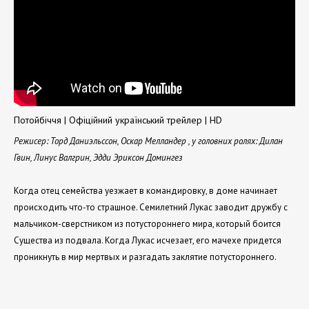
Потойбіччя | Офіційний український трейлер | HD
Режисер: Торд Даниэльссон, Оскар Мелландер , у головних ролях: Дилан
Гвин, Линус Валгрин, Эдди Эриксон Домингез
Когда отец семейства уезжает в командировку, в доме начинает
происходить что-то страшное. Семилетний Лукас заводит дружбу с
мальчиком-сверстником из потустороннего мира, который боится
Существа из подвала. Когда Лукас исчезает, его мачехе придется
проникнуть в мир мертвых и разгадать заклятие потустороннего.