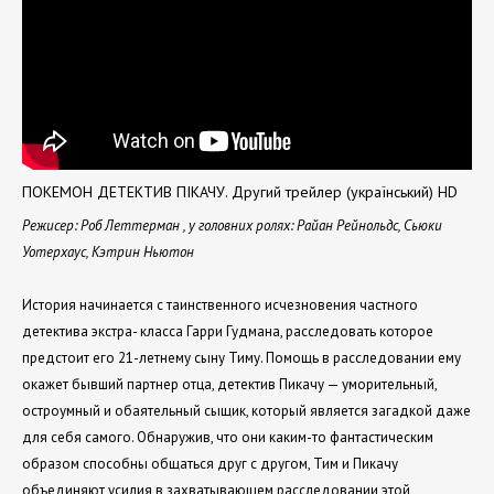
ПОКЕМОН ДЕТЕКТИВ ПІКАЧУ. Другий трейлер (український) HD
Режисер: Роб Леттерман , у головних ролях: Райан Рейнольдс, Сьюки
Уотерхаус, Кэтрин Ньютон
История начинается с таинственного исчезновения частного
детектива экстра- класса Гарри Гудмана, расследовать которое
предстоит его 21-летнему сыну Тиму. Помощь в расследовании ему
окажет бывший партнер отца, детектив Пикачу — уморительный,
остроумный и обаятельный сыщик, который является загадкой даже
для себя самого. Обнаружив, что они каким-то фантастическим
образом способны общаться друг с другом, Тим и Пикачу
объединяют усилия в захватывающем расследовании этой