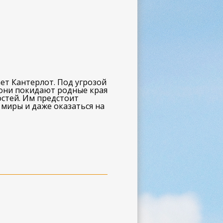
ет Кантерлот. Под угрозой
пони покидают родные края
остей. Им предстоит
миры и даже оказаться на