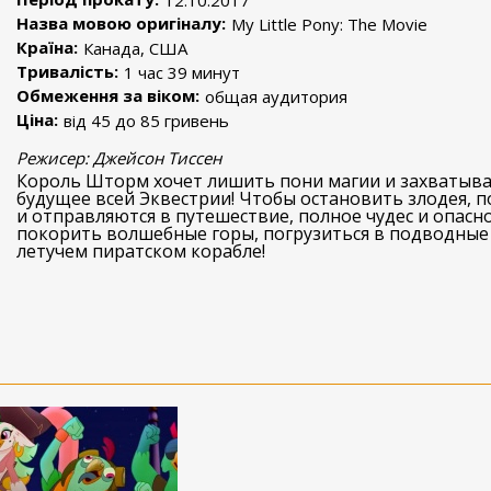
12.10.2017
Назва мовою оригіналу:
My Little Pony: The Movie
Країна:
Канада, США
Тривалість:
1 час 39 минут
Обмеження за віком:
общая аудитория
Ціна:
від 45 до 85 гривень
Режисер: Джейсон Тиссен
Король Шторм хочет лишить пони магии и захватыва
будущее всей Эквестрии! Чтобы остановить злодея, 
и отправляются в путешествие, полное чудес и опасн
покорить волшебные горы, погрузиться в подводные 
летучем пиратском корабле!