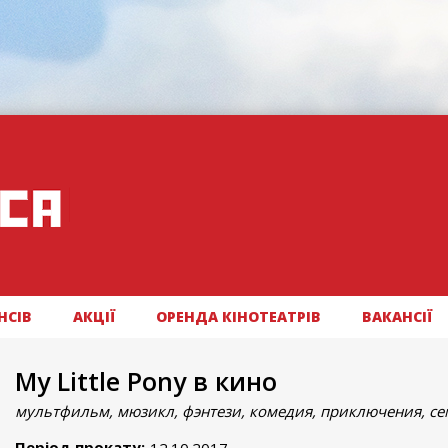
НСІВ
АКЦІЇ
ОРЕНДА КІНОТЕАТРІВ
ВАКАНСІЇ
My Little Pony в кино
мультфильм, мюзикл, фэнтези, комедия, приключения, с
Період прокату: