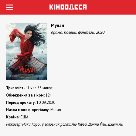
Мулан
драма, боевик, фэнтези, 2020
Тривалість:
1 час 55 минут
Обмеження за віком:
12+
Період прокату:
10.09.2020
Назва мовою оригіналу:
Mulan
Країна:
США
Режисер: Ники Каро , у головних ролях: Лю Ифэй, Донни Йен, Джет Ли