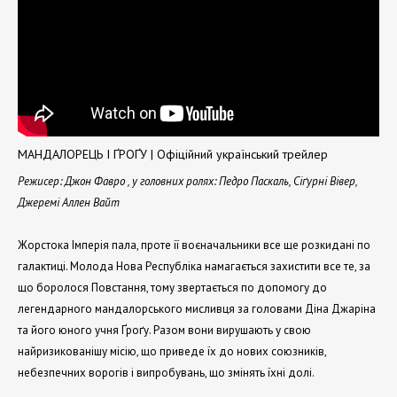
МАНДАЛОРЕЦЬ І ҐРОҐУ | Офіційний український трейлер
Режисер: Джон Фавро , у головних ролях: Педро Паскаль, Сіґурні Вівер,
Джеремі Аллен Вайт
Жорстока Імперія пала, проте її воєначальники все ще розкидані по
галактиці. Молода Нова Республіка намагається захистити все те, за
що боролося Повстання, тому звертається по допомогу до
легендарного мандалорського мисливця за головами Діна Джаріна
та його юного учня Ґроґу. Разом вони вирушають у свою
найризикованішу місію, що приведе їх до нових союзників,
небезпечних ворогів і випробувань, що змінять їхні долі.