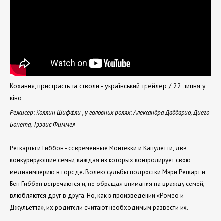
Кохання, пристрасть та стволи - український трейлер / 22 липня у
кіно
Режисер: Коллин Шиффли , у головних ролях: Александра Даддарио, Диего
Бонета, Трэвис Фиммел
Реткарты и Гиббон - современные Монтекки и Капулетти, две
конкурирующие семьи, каждая из которых контролирует свою
медиаимперию в городе. Волею судьбы подростки Мэри Реткарт и
Бен Гиббон встречаются и, не обращая внимания на вражду семей,
влюбляются друг в друга. Но, как в произведении «Ромео и
Джульетта», их родители считают необходимым развести их.