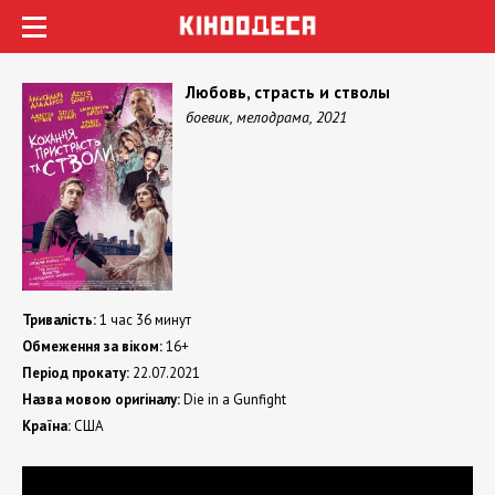
Любовь, страсть и стволы
боевик, мелодрама, 2021
Тривалість:
1 час 36 минут
Обмеження за віком:
16+
Період прокату:
22.07.2021
Назва мовою оригіналу:
Die in a Gunfight
Країна:
США