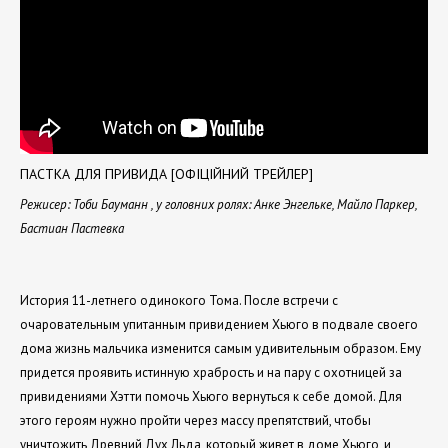
ПАСТКА ДЛЯ ПРИВИДА [ОФІЦІЙНИЙ ТРЕЙЛЕР]
Режисер: Тоби Бауманн , у головних ролях: Анке Энгельке, Майло Паркер,
Бастиан Пастевка
История 11-летнего одинокого Тома. После встречи с
очаровательным упитанным привидением Хьюго в подвале своего
дома жизнь мальчика изменится самым удивительным образом. Ему
придется проявить истинную храбрость и на пару с охотницей за
привидениями Хэтти помочь Хьюго вернуться к себе домой. Для
этого героям нужно пройти через массу препятствий, чтобы
уничтожить Древний Дух Льда, который живет в доме Хьюго, и