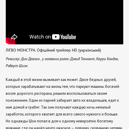
ЛІГВО МОНСТРА. Офіційний трейлер HD (український)
Режисер: Дин Девлин , у головних ролях: Дэвид Теннант, Керри Кондон,
Роберт Шиэн
Каждый в этой жизни выживает как может. Двое бедных друзей,
которые зарабатывают на жизнь тем, что паркуют машины богачей
возле дорогого ресторана, решили воспользоваться своим
положением. Один из парней забирает авто их владельцев, едет к
ним домой и грабит. Так они получают каждую ночь немалый
заработок, которого хватает для всего самого нужного и больше.
Но однажды Шон попал в дом к одному невероятно богатому
мужчине, где он нашёл нечто ужасное – девушку, скованную цепями.