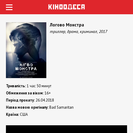
Логово Монстра
триллер, драма, криминал, 2017
Тривалість:
1 час 50 минут
Обмеження за віком:
16+
Період прокату:
26.04.2018
Назва мовою оригіналу:
Bad Samaritan
Країна:
США