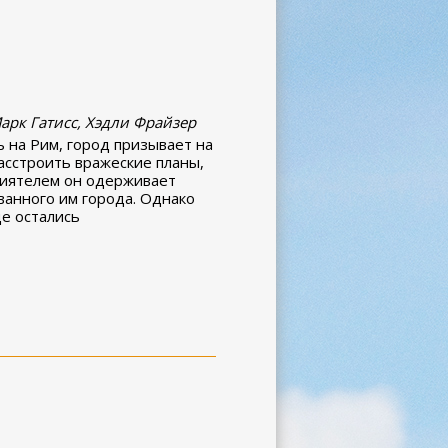
Марк Гатисс, Хэдли Фрайзер
ь на Рим, город призывает на
асстроить вражеские планы,
риятелем он одерживает
ванного им города. Однако
ще остались