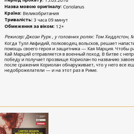
15.03.2016
Назва мовою оригіналу:
Coriolanus
Країна:
Великобритания
Тривалість:
3 часа 09 минут
Обмеження за віком:
12+
Режисер: Джози Рурк , у головних ролях: Том Хиддлстон, 
Когда Тулл Авфидий, полководец вольсков, решает напаст
помощь своего героя и защитника — Кая Марция. Чтобы р
Кай Марций отправляется в военный поход. В битве с неп
победу и получает прозвище Кориолан по названию завое
после сражения Кориолан обнаруживает, что у него все е
недоброжелатели — и на этот раз в Риме.