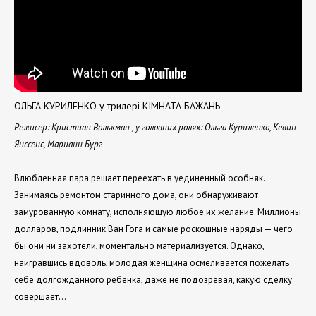
ОЛЬГА КУРИЛЕНКО у трилері КІМНАТА БАЖАНЬ
Режисер: Кристиан Волькман , у головних ролях: Ольга Куриленко, Кевин
Янссенс, Марианн Бург
Влюбленная пара решает переехать в уединенный особняк.
Занимаясь ремонтом старинного дома, они обнаруживают
замурованную комнату, исполняющую любое их желание. Миллионы
долларов, подлинник Ван Гога и самые роскошные наряды — чего
бы они ни захотели, моментально материализуется. Однако,
наигравшись вдоволь, молодая женщина осмеливается пожелать
себе долгожданного ребенка, даже не подозревая, какую сделку
совершает…