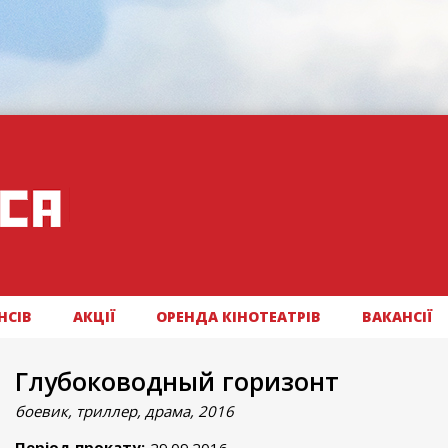
НСІВ
АКЦІЇ
ОРЕНДА КІНОТЕАТРІВ
ВАКАНСІЇ
Глубоководный горизонт
боевик, триллер, драма, 2016
Період прокату: