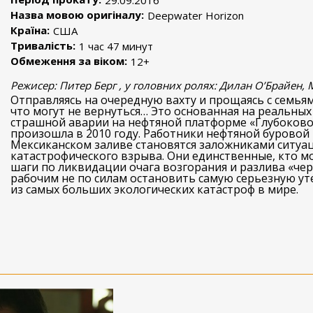
29.09.2016
Назва мовою оригіналу:
Deepwater Horizon
Країна:
США
Тривалість:
1 час 47 минут
Обмеження за віком:
12+
Режисер: Питер Берг , у головних ролях: Дилан О’Брайен, 
Отправляясь на очередную вахту и прощаясь с семьям
что могут не вернуться… Это основанная на реальных
страшной аварии на нефтяной платформе «Глубоково
произошла в 2010 году. Работники нефтяной буровой
Мексиканском заливе становятся заложниками ситуа
катастрофического взрыва. Они единственные, кто 
шаги по ликвидации очага возгорания и разлива «чер
рабочим не по силам остановить самую серьезную ут
из самых больших экологических катастроф в мире.