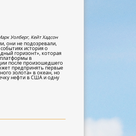
Марк Уолберг, Кейт Хадсон
и, они не подозревали,
 событиях история о
дный горизонт», которая
 платформы в
ции после произошедшего
может предпринять первые
ного золота» в океан, но
ечку нефти в США и одну