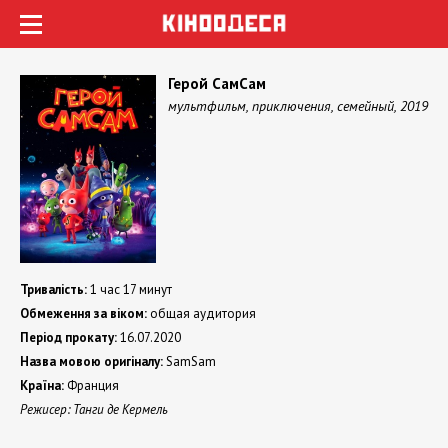
Герой СамСам
мультфильм, приключения, семейный, 2019
Тривалість:
1 час 17 минут
Обмеження за віком:
общая аудитория
Період прокату:
16.07.2020
Назва мовою оригіналу:
SamSam
Країна:
Франция
Режисер: Танги де Кермель