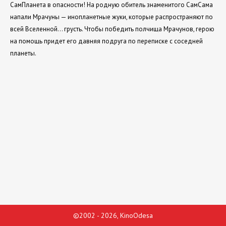
СамПланета в опасности! На родную обитель знаменитого СамСама
напали Мрачуны — инопланетные жуки, которые распространяют по
всей Вселенной… грусть. Чтобы победить полчища Мрачунов, герою
на помощь придет его давняя подруга по переписке с соседней
планеты.
©2002 - 2026, KinoOdesa