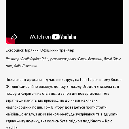
Екзорцист: Вірянин. Офіційний трейлер
Режисер: Девід Ґордон Ґрін , у головних ролях: Еллен Берстин, Леслі Одом
мол., Лідія Джюетт
Після смерті дружини під час землетрусу на Гаїті 12 років тому Віктор
Філдінґ самостійно виховує доньку Енджелу. Згодом Енджела та її
подруга Кетрін зникають у лісі, а за три дні повертаються геть
втративши пам’ять, що призводить до низки жахливих
надприродних подій. Тож Віктору доведеться протистояти
найбільшому злу, з яким він коли-небудь зустрічався, та відшукати
єдину живу людину, яка колись була свідком подібного – Кріс
МакНіл.